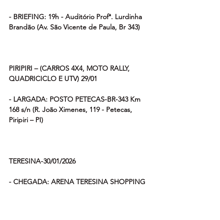
- BRIEFING: 19h - Auditório Profª. Lurdinha 
Brandão (Av. São Vicente de Paula, Br 343)
PIRIPIRI – (CARROS 4X4, MOTO RALLY, 
QUADRICICLO E UTV) 29/01
- LARGADA: POSTO PETECAS-BR-343 Km 
168 s/n (R. João Ximenes, 119 - Petecas, 
Piripiri – PI)
TERESINA-30/01/2026
- CHEGADA: ARENA TERESINA SHOPPING 
(Av. Raul Lopes, 1000 – Noivos).
- FESTA DE PREMIAÇÃO: às 20:30h - 