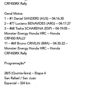
CRF450RX Rally
Geral Motos
1 – 
#1
 Daniel SANDERS (AUS) – 04:16:30
2 – 
#77
 Luciano BENAVIDES (ARG) – 04:17:27
3 – 
#68
 Tosha SCHAREINA (ESP) – 04:19:05 – 
Monster Energy Honda HRC – Honda 
CRF450 RALLY
11 – 
#69
 Bruno CRIVILIN (BRA) – 04:35:22 – 
Monster Energy Honda HRC – Honda 
CRF450RX Rally
Programação*
28/5 (Quinta-feira) – Etapa 4
San Rafael / San Juan
Especial – 324 km
Deslocamento – 310 km
Total – 634
29/5 (Sexta-feira) – Etapa 5