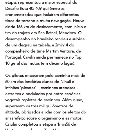
etapa, representou a maior especial do 
Desafio Ruta 40: 409 quilômetros 
cronometrados que incluíram diferentes 
tipos de terreno e muita navegação. Houve 
ainda 166 km de deslocamento, com início e 
fim do trajeto em San Rafael, Mendoza. O 
desempenho do brasileiro rendeu a subida 
de um degrau na tabela, a 2min14 do 
companheiro de time Martim Ventura, de 
Portugal. Crivilin ainda permanece no Top 
10 geral das motos (em décimo lugar).
Os pilotos encararam pelo caminho mais de 
60 km das lendárias dunas de Nihuil e 
infinitas ‘picadas’ – caminhos arenosos 
estreitos e ondulados por entre espécies 
vegetais repletas de espinhos. Além disso, 
superaram os três mil quilômetros de 
altitude, obrigados a lidar com os efeitos do 
ar rarefeito sobre o organismo e as motos. 
Crivilin completou a etapa a 1min56 de 