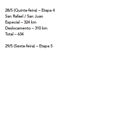
28/5 (Quinta-feira) – Etapa 4
San Rafael / San Juan
Especial – 324 km
Deslocamento – 310 km
Total – 634
29/5 (Sexta-feira) – Etapa 5
San Juan / San Juan
Especial – 320 km
Deslocamento – 232 km
Total – 552
TOTAL ESPECIAIS – 1.521 km
TOTAL DESLOCAMENTOS – 1.385 km
TOTAL DO PERCURSO – 2.906 km
*A programação é fornecida pela 
organização do evento e está sujeita a 
alterações.