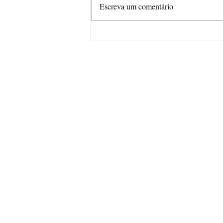
Escreva um comentário
Justin Hill é o mais rápido n
treinos da abertura do Mund
Supercross