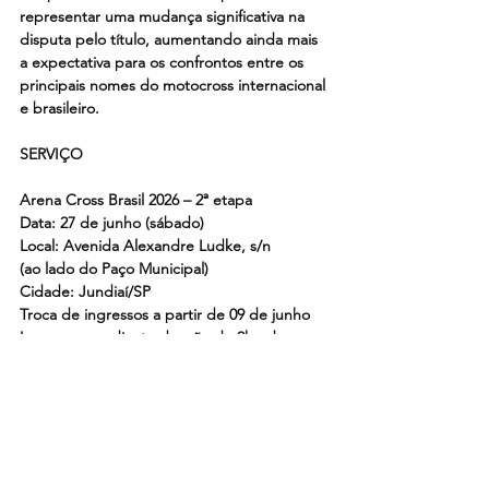
representar uma mudança significativa na 
disputa pelo título, aumentando ainda mais 
a expectativa para os confrontos entre os 
principais nomes do motocross internacional 
e brasileiro.
SERVIÇO
Arena Cross Brasil 2026 – 2ª etapa
Data: 27 de junho (sábado)
Local: Avenida Alexandre Ludke, s/n
(ao lado do Paço Municipal)
Cidade: Jundiaí/SP
Troca de ingressos a partir de 09 de junho
Ingressos mediante doação de 2kg de arroz 
ou feijão
O Arena Cross Brasil 2026 conta com o 
patrocínio da Monster Energy, Honda, Pro 
Honda e Sportbay; copatrocínio de Yamaha, 
Kawasaki, Pirelli e Motul; apoio da Prefeitura 