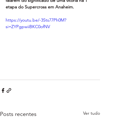
falarem do significado de uma vitória na 1ª 
etapa do Supercross em Anaheim.
https://youtu.be/-3Sts77Ph0M?
si=ZYPgpwiiBKC0ofNV
Ver tudo
Posts recentes