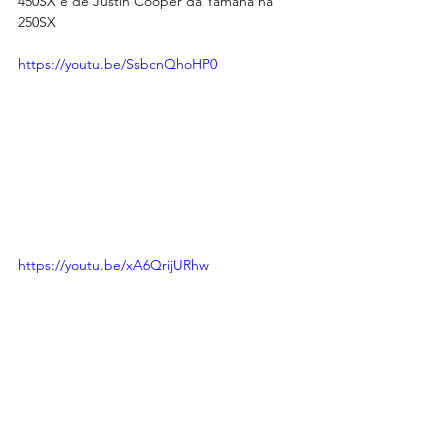
450SX e de Justin Cooper da Yamaha na 
250SX 
https://youtu.be/SsbcnQhoHP0
https://youtu.be/xA6QrijURhw