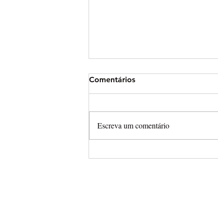
Comentários
Escreva um comentário
Arena Cross leva campeonat
completamente aberto para
Final