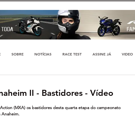
E
SOBRE
NOTÍCIAS
RACE TEST
ASSINE JÁ
VIDEO
aheim II - Bastidores - Vídeo
ction (MXA) os bastidores desta quarta etapa do campeonato 
à Anaheim.