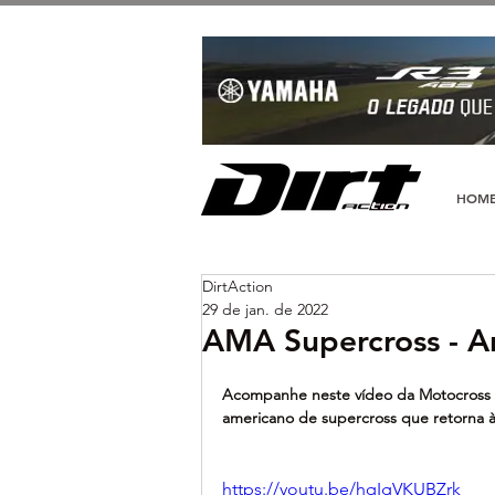
HOM
DirtAction
29 de jan. de 2022
AMA Supercross - An
Acompanhe neste vídeo da Motocross A
americano de supercross que retorna 
https://youtu.be/hqIgVKUBZrk