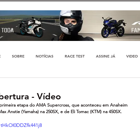
E
SOBRE
NOTÍCIAS
RACE TEST
ASSINE JÁ
VIDEO
ertura - Vídeo
primeira etapa do AMA Supercross, que aconteceu em Anaheim 
Max Anstie (Yamaha) na 250SX, e de Eli Tomac (KTM) na 450SX.
=tHkOI0DDZfk441j8