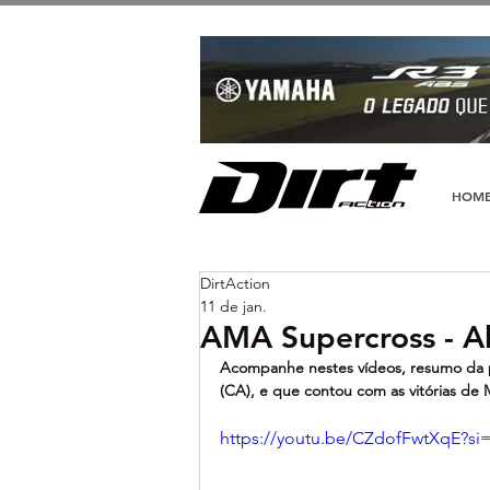
HOM
DirtAction
11 de jan.
AMA Supercross - Ab
Acompanhe nestes vídeos, resumo da 
(CA), e que contou com as vitórias de 
https://youtu.be/CZdofFwtXqE?si