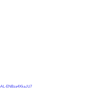
=4AL-ENBza4XkaJU7