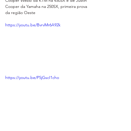
Cooper Webb da KTM na 450SX e de Justin 
Cooper da Yamaha na 250SX, primeira prova 
da região Oeste
https://youtu.be/BvrvMr6A92k
https://youtu.be/P5jGscI1cho