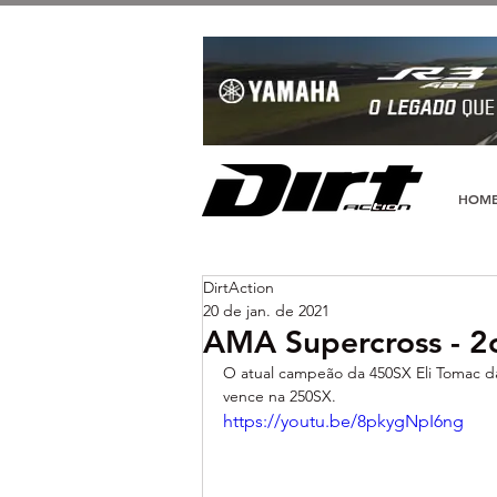
HOM
DirtAction
20 de jan. de 2021
AMA Supercross - 2
O atual campeão da 450SX Eli Tomac d
vence na 250SX.
https://youtu.be/8pkygNpI6ng