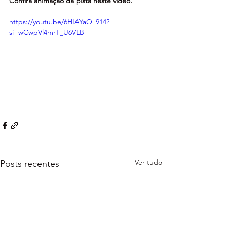
Confira animação da pista neste vídeo.
https://youtu.be/6HIAYaO_914?
si=wCwpVl4mrT_U6VLB
Ver tudo
Posts recentes