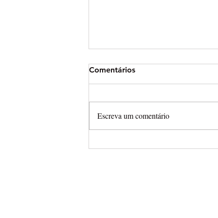
Comentários
Escreva um comentário
Arena Cross leva campeonat
completamente aberto para
Final