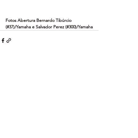
Fotos Abertura Bernardo Tibúrcio 
(#37)/Yamaha e Salvador Perez (#300)/Yamaha
Ver tudo
Posts recentes