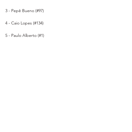
3 - Pepê Bueno (#97)
4 - Caio Lopes (#134)
5 - Paulo Alberto (#1)
6 - Jetro Salazar (#20) - Honda CRF 450R 
Categoria AX2
1 - Lucas Dunka (#34) - 20 pontos - Honda 
CRF 250R
2 - Leonardo Souza (#45) - 17 pontos - 
Honda CRF 250R 
3 - Reginaldo Ribeiro (#416) - 15 pontos - 
Honda CRF 250R - Circuit Honda 
4 - Leonardo Cassarotti (#25) - 13 pontos 