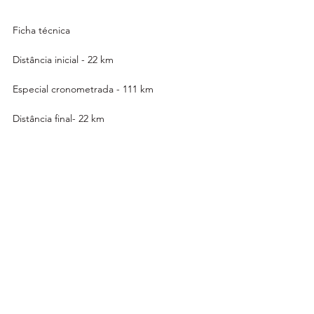
Ficha técnica 
Distância inicial - 22 km
Especial cronometrada - 111 km
Distância final- 22 km
Abastecimento km 80
Percurso total – 355 Km
Próximas etapas do Calendário do 
Campeonato Brasileiro de Rally Baja (CBM)
11ª e 12ª Etapas – 11, 12 e 13/10 - Rally Serra 
Azul – São Manuel/SP
13ª e 14ª Etapas - 9, 10 e 11/11 - Rally Rota 
Sudeste – Lençóis Paulista/SP
15ª Etapa – 30/11 - Rally dos Campeões – 
(Águas do Treme) Inhaúma/MG