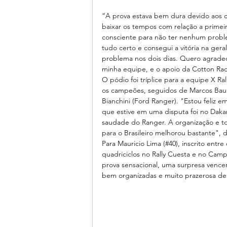
“A prova estava bem dura devido aos c
baixar os tempos com relação a primeir
consciente para não ter nenhum proble
tudo certo e consegui a vitória na ge
problema nos dois dias. Quero agradec
minha equipe, e o apoio da Cotton Raci
O pódio foi tríplice para a equipe X Ra
os campeões, seguidos de Marcos Baumg
Bianchini (Ford Ranger). "Estou feliz em
que estive em uma disputa foi no Dakar
saudade do Ranger. A organização e to
para o Brasileiro melhorou bastante", d
Para Mauricio Lima (#40), inscrito entre
quadriciclos no Rally Cuesta e no Cam
prova sensacional, uma surpresa vencer
bem organizadas e muito prazerosa de a