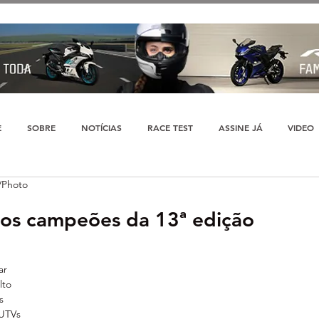
E
SOBRE
NOTÍCIAS
RACE TEST
ASSINE JÁ
VIDEO
/Photo
u os campeões da 13ª edição
ar 
lto 
s 
 UTVs 