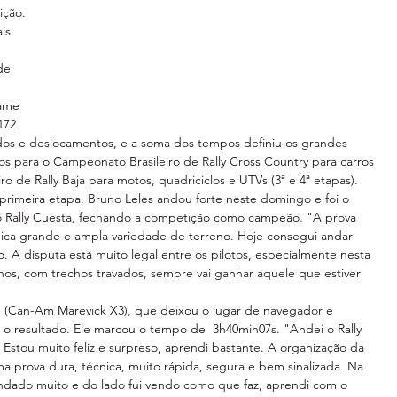
ição. 
is 
de 
tame 
172 
dos e deslocamentos, e a soma dos tempos definiu os grandes 
s para o Campeonato Brasileiro de Rally Cross Country para carros  
ro de Rally Baja para motos, quadriciclos e UTVs (3ª e 4ª etapas).
rimeira etapa, Bruno Leles andou forte neste domingo e foi o 
 Rally Cuesta, fechando a competição como campeão. "A prova 
nica grande e ampla variedade de terreno. Hoje consegui andar 
. A disputa está muito legal entre os pilotos, especialmente nesta 
enos, com trechos travados, sempre vai ganhar aquele que estiver 
(Can-Am Marevick X3), que deixou o lugar de navegador e 
o resultado. Ele marcou o tempo de  3h40min07s. "Andei o Rally 
 Estou muito feliz e surpreso, aprendi bastante. A organização da 
a prova dura, técnica, muito rápida, segura e bem sinalizada. Na 
ndado muito e do lado fui vendo como que faz, aprendi com o 