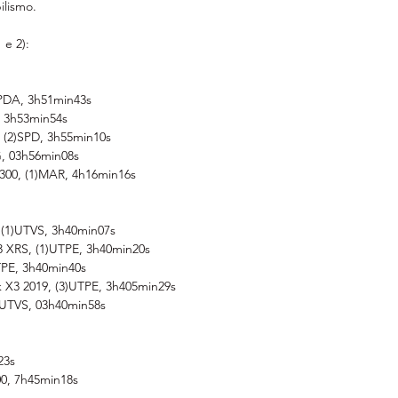
ilismo.
 e 2):
)PDA, 3h51min43s
, 3h53min54s
X, (2)SPD, 3h55min10s
G, 03h56min08s
 300, (1)MAR, 4h16min16s
 (1)UTVS, 3h40min07s
3 XRS, (1)UTPE, 3h40min20s
UTPE, 3h40min40s
k X3 2019, (3)UTPE, 3h405min29s
2)UTVS, 03h40min58s
23s
00, 7h45min18s