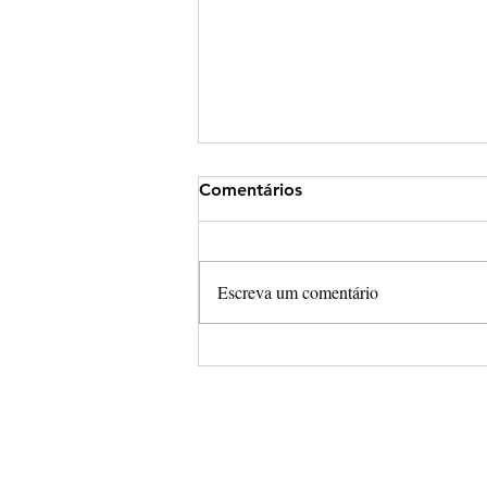
Comentários
Escreva um comentário
Arena Cross leva campeonat
completamente aberto para
Final