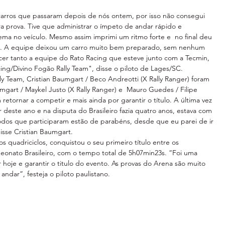
arros que passaram depois de nós ontem, por isso não consegui 
a prova. Tive que administrar o ímpeto de andar rápido e 
ma no veículo. Mesmo assim imprimi um ritmo forte e  no final deu 
ral. A equipe deixou um carro muito bem preparado, sem nenhum 
er tanto a equipe do Rato Racing que esteve junto com a Tecmin, 
ng/Divino Fogão Rally Team", disse o piloto de Lages/SC.
lly Team, Cristian Baumgart / Beco Andreotti (X Rally Ranger) foram 
art / Maykel Justo (X Rally Ranger) e  Mauro Guedes / Filipe 
 retornar a competir e mais ainda por garantir o título. A última vez 
 deste ano e na disputa do Brasileiro fazia quatro anos, estava com 
dos que participaram estão de parabéns, desde que eu parei de ir 
isse Cristian Baumgart.
 os quadriciclos, conquistou o seu primeiro título entre os 
peonato Brasileiro, com o tempo total de 5h07min23s. “Foi uma 
 hoje e garantir o titulo do evento. As provas do Arena são muito 
ndar”, festeja o piloto paulistano.