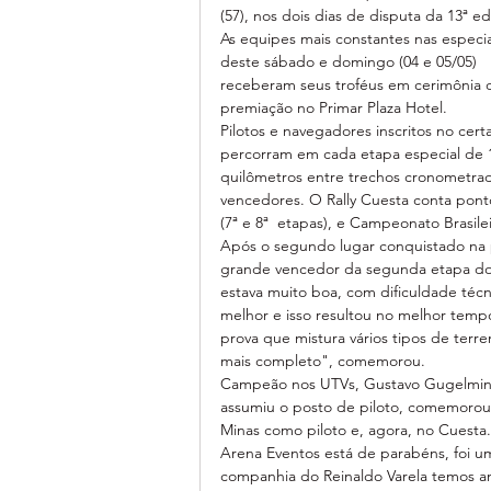
(57), nos dois dias de disputa da 13ª ed
As equipes mais constantes nas especia
deste sábado e domingo (04 e 05/05) 
receberam seus troféus em cerimônia 
premiação no Primar Plaza Hotel.
Pilotos e navegadores inscritos no cer
percorram em cada etapa especial de 
quilômetros entre trechos cronometra
vencedores. O Rally Cuesta conta ponto
(7ª e 8ª  etapas), e Campeonato Brasilei
Após o segundo lugar conquistado na p
grande vencedor da segunda etapa do
estava muito boa, com dificuldade téc
melhor e isso resultou no melhor tempo
prova que mistura vários tipos de terr
mais completo", comemorou.
Campeão nos UTVs, Gustavo Gugelmin 
assumiu o posto de piloto, comemorou 
Minas como piloto e, agora, no Cuesta.
Arena Eventos está de parabéns, foi um
companhia do Reinaldo Varela temos a