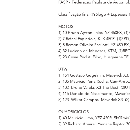
FASP - Federação Paulista de Automob
Classificação final (Prólogo + Especiais 1
MOTOS
1) 10 Bruno Ayrton Leles, YZ 450FX, (1
2) 7 Rafael Espindola, KLX 450R, (1)SPD
3) 8 Ramon Oliveira Sacilotti, YZ 450 F
4) 32 Luciano de Menezes, KTM, (1)RE
5) 23 Cesar Peduti Filho, Husqvarna TE
UTVs
1) 154 Gustavo Gugelmin, Maverick X3,
2) 105 Mauricio Pena Rocha, Can-Am X
3) 102  Bruno Varela, X3 The Best, (2)
4) 116 Denisio do Nascimento, Maveric
5) 123  Wilker Campos, Maverick X3, (
QUADRICICLOS
1) 40 Mauricio Lima, YFZ 450R, 5h07min
2) 39 Richard Amaral, Yamaha Raptor 7