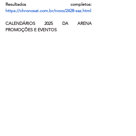
Resultados completos: 
https://chronosat.com.br/novo/2428-saz.html
CALENDÁRIOS 2025 DA ARENA 
PROMOÇÕES E EVENTOS
Campeonato Brasileiro de Rally Baja (duas 
etapas por prova)
1ª etapa - 14 e 16/03 – Rally de Barretos
2ª etapa – 25 a 27/04 – Rally Rota Sudeste (*)
3ª etapa – 04 a 06/07 - Rally Cuesta (*)
4ª etapa – 29 a 31/08 - Rally Poeira
5ª etapa – 07 e 09/11 - Rally Serra Azul (*)
6ª etapa – 05 e 07/12 - Rally Terra Verde
(*) Promovidos pela Arena Eventos
Campeonato Brasileiro de Rally Raid
1ª etapa – 07 a 13/04 - Rally RN 1500
2ª etapa – 13 a 18/05 - Rally Minas Brasil