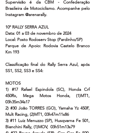
Supervisão é da CBM - Confederação 
Brasileira de Motociclismo. Acompanhe pelo 
Instagram @arenarally.
10º RALLY SERRA AZUL
Data: 01 a 03 de novembro de 2024
Local: Posto Rodoserv Stop (Pardinho/SP)
Parque de Apoio: Rodovia Castelo Branco 
Km 193
Classificação final do Rally Serra Azul, após 
SS1, SS2, SS3 e SS4:
MOTOS
1) 
#17
 Rafael Espindola (SC), Honda Crf 
450Rx, Mega Motos Honda, (1)MT1, 
03h35m34s17
2) 
#30
 João TORRES (GO), Yamaha Yz 450F, 
Mult Racing, (2)MT1, 03h47m11s86
3) 
#11
 Luiz Menuzzo (SP), Husqvarna Fe 501, 
Bianchini Rally, (1)MOV,  03h51m13s79
4) 
#22
 Bruno Arruda (SP), Gas Gas Ec 500, 