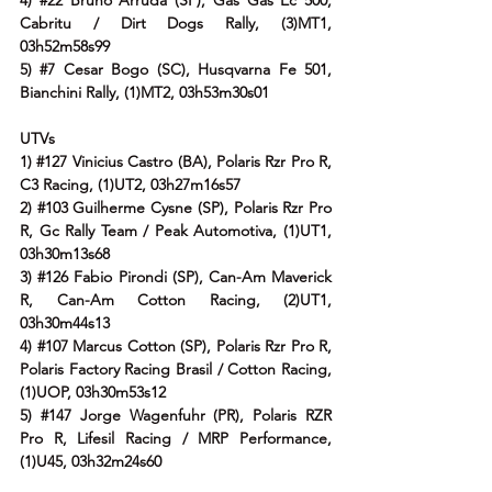
Cabritu / Dirt Dogs Rally, (3)MT1, 
03h52m58s99
5) 
#7
 Cesar Bogo (SC), Husqvarna Fe 501, 
Bianchini Rally, (1)MT2, 03h53m30s01
UTVs
1) 
#127
 Vinicius Castro (BA), Polaris Rzr Pro R, 
C3 Racing, (1)UT2, 03h27m16s57
2) 
#103
 Guilherme Cysne (SP), Polaris Rzr Pro 
R, Gc Rally Team / Peak Automotiva, (1)UT1, 
03h30m13s68
3) 
#126
 Fabio Pirondi (SP), Can-Am Maverick 
R, Can-Am Cotton Racing, (2)UT1, 
03h30m44s13
4) 
#107
 Marcus Cotton (SP), Polaris Rzr Pro R, 
Polaris Factory Racing Brasil / Cotton Racing, 
(1)UOP, 03h30m53s12
5) 
#147
 Jorge Wagenfuhr (PR), Polaris RZR 
Pro R, Lifesil Racing / MRP Performance, 
(1)U45, 03h32m24s60