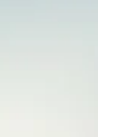
de Rally Raid –, o piloto da equipe Monster Energy
Honda HRC chega à metade da corrida na briga direta
pelo título, acelerando a Honda CRF450RX Rally. O
estágio do dia, válido como a terceira etapa, represen