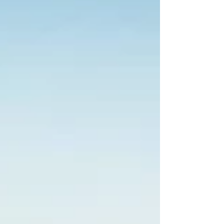
os baianos Francesco Franciosi e Egon Parizzi venceram
entre os UTVs e os paulistas Bia Figueiredo e Beco
Andreotti foram os campeões na categoria carros. A
quarta e última eta