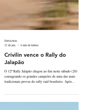
DirtAction
21 de jun.
4 min de leitura
Crivilin vence o Rally do
Jalapão
O 12º Rally Jalapão chegou ao fim neste sábado (20)
consagrando os grandes campeões de uma das mais
tradicionais provas do rally raid brasileiro. Após
1.085,86 quilômetros percorridos, sendo 792,42
quilômetros de especiais cronometradas, o capixaba
Bruno Crivilin conquistou o título nas motos, enquanto